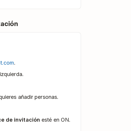
tación
st.com
.
izquierda.
 quieres añadir personas.
ce de invitación
esté en ON.